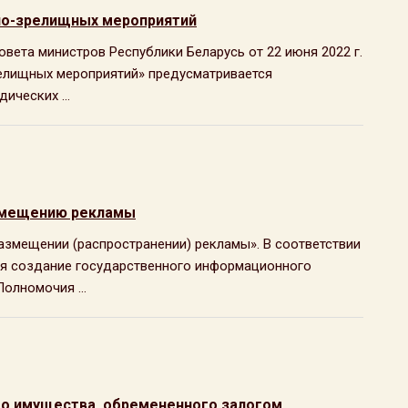
рно-зрелищных мероприятий
Совета министров Республики Беларусь от 22 июня 2022 г.
релищных мероприятий» предусматривается
ических ...
азмещению рекламы
размещении (распространении) рекламы». В соответствии
ется создание государственного информационного
олномочия ...
о имущества, обремененного залогом