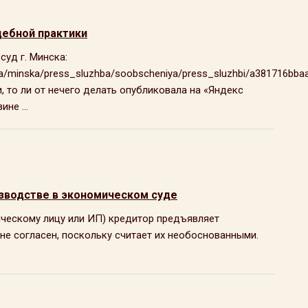
дебной практики
уд г. Минска:
oda/minska/press_sluzhba/soobscheniya/press_sluzhbi/a381716bba
и, то ли от нечего делать опубликовала на «Яндекс
не ...
зводстве в экономическом суде
ическому лицу или ИП) кредитор предъявляет
е согласен, поскольку считает их необоснованными.