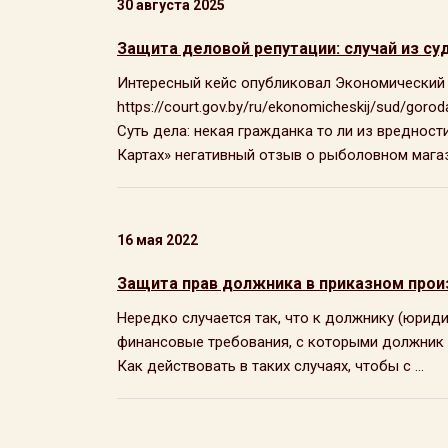
30 августа 2025
Защита деловой репутации: случай из су
Интересный кейс опубликовал Экономический с
https://court.gov.by/ru/ekonomicheskij/sud/gor
Суть дела: некая гражданка то ли из вредност
Картах» негативный отзыв о рыболовном магази
16 мая 2022
Защита прав должника в приказном прои
Нередко случается так, что к должнику (юрид
финансовые требования, с которыми должник н
Как действовать в таких случаях, чтобы с ...