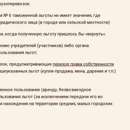
рузоперевозок.
 № 6 таможенной льготы не имеет значения, где
идического лица (в городе или сельской местности).
я, когда полученную льготу пришлось бы «вернуть»:
ению учредителей (участников) либо органа
пользования льгот;
елок, предусматривающих
переход права собственности
еуказанных льгот (купля-продажа, мена, дарение и т.п.)
менное пользование (аренду, безвозмездное
пользования льгот (за исключением передачи его во
м нахождения на территории средних, малых городских