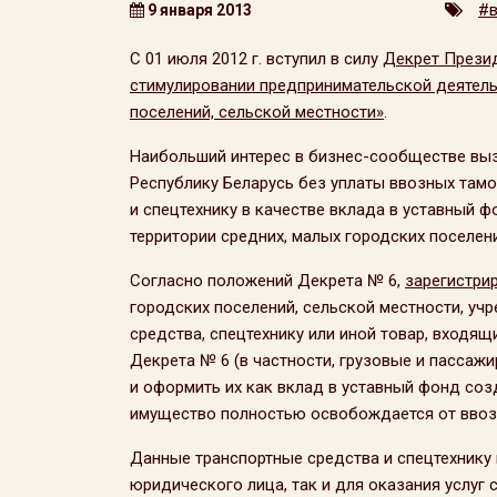
#в
9 января 2013
С 01 июля 2012 г. вступил в силу
Декрет Презид
стимулировании предпринимательской деятельн
поселений, сельской местности»
.
Наибольший интерес в бизнес-сообществе выз
Республику Беларусь без уплаты ввозных там
и спецтехнику в качестве вклада в уставный 
территории средних, малых городских поселени
Согласно положений Декрета № 6,
зарегистри
городских поселений, сельской местности, уч
средства, спецтехнику или иной товар, входящи
Декрета № 6 (в частности, грузовые и пассажир
и оформить их как вклад в уставный фонд соз
имущество полностью освобождается от вво
Данные транспортные средства и спецтехнику
юридического лица, так и для оказания услуг