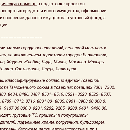
дическую помощь
в подготовке проектов
нспортных средств и иного имущества, оформлении
х внесение данного имущества в уставный фонд, а
ции.
_________________
их, малых городских поселений, сельской местности
усь, за исключением территории городов Барановичи,
одно, Жодино, Жлобин, Лида, Минск, Могилев, Мозырь,
ечица, Светлогорск, Слуцк, Солигорск.
ры, классифицируемые согласно единой Товарной
ти Таможенного союза в товарных позициях 7301, 7302,
483, 8484, 8486, 8487, 8501–8519, 8521–8523, 8525–8537,
, 8709–8713, 8716, 8801 00–8805, 8901–8908 00 000 0,
–9107 00 000 0, 9201, 9202, 9205–9208, 9401–9406 00,
ходят: грузовые ТС, прицепы и полуприцепы,
дителя), подъемные краны, погрузчики, бульдозеры,
токраны, бетономешалки, автомастерские и др.),