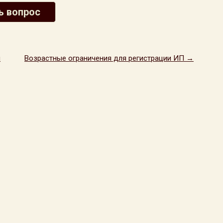
ь вопрос
я
Возрастные ограничения для регистрации ИП →