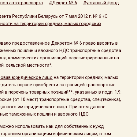
воз автотранспорта
#Декрет № 6
#уставный фонд
ента Республики Беларусь от 7 мая 2012 г. № 6 «О
ости на территории средних, малых городских
вало предоставленное Декретом № 6 право ввозить в
оженных пошлин и ввозного НДС транспортные средства
фонд коммерческих организаций, зарегистрированных на
й, сельской местности*.
ровав юридическое лицо
на территории средних, малых
редитель вправе приобрести за границей транспортные
й в перечень товарных позиций**, указанных в подп. 1.9.
ские (от 10 мест) транспортные средства, спецтехника),
данного им юридического лица. При этом данное
зных
таможенных пошлин
и ввозного НДС.
 можно использовать как для собственных нужд
 сторонним организациям и физическим лицам, в том