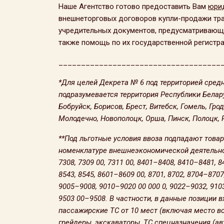
Наше Агентство готово предоставить Вам
юри
внешнеторговых договоров купли-продажи тра
учредительных документов, предусматривающи
также помощь по их государственной регистра
____________________________________
*Для целей Декрета № 6 под территорией средн
подразумевается территория Республики Белар
Бобруйск, Борисов, Брест, Витебск, Гомель, Гр
Молодечно, Новополоцк, Орша, Пинск, Полоцк, Р
**Под льготные условия ввоза подпадают това
номенклатуре внешнеэкономической деятельнос
7308, 7309 00, 7311 00, 8401–8408, 8410–8481, 8
8543, 8545, 8601–8609 00, 8701, 8702, 8704–8707
9005–9008, 9010–9020 00 000 0, 9022–9032, 9103
9503 00–9508. В частности, в данные позиции в
пассажирские ТС от 10 мест (включая место во
грейдеры, экскаваторы, ТС спецназначения (ав