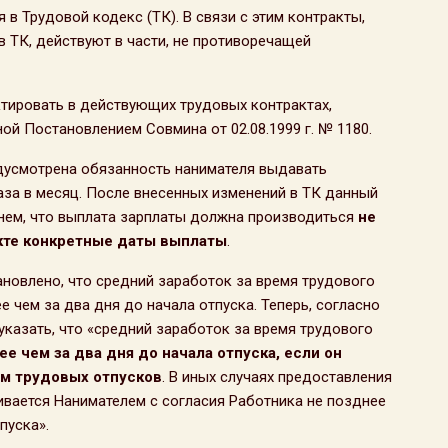
я в Трудовой кодекс (ТК). В связи с этим контракты,
в ТК, действуют в части, не противоречащей
ктировать в действующих трудовых контрактах,
й Постановлением Совмина от 02.08.1999 г. № 1180.
дусмотрена обязанность нанимателя выдавать
аза в месяц. После внесенных изменений в ТК данный
в нем, что выплата зарплаты должна производиться
не
ракте конкретные даты выплаты
.
новлено, что средний заработок за время трудового
 чем за два дня до начала отпуска. Теперь, согласно
указать, что «средний заработок за время трудового
ее чем за два дня до начала отпуска, если он
ом трудовых отпусков
. В иных случаях предоставления
ивается Нанимателем с согласия Работника не позднее
пуска».