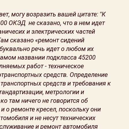
вет, могу возразить вашей цитате: "К
00 ОКЭД не сказано, что в нем идет
аничесих и электрических частей
Там сказано «ремонт сидений
 буквально речь идет о любом их
в самом названии подкласса 45200
лняемых работ - техническое
отранспортных средств. Определение
транспортных средств и требования к
тандартизации, метрологии и
о там ничего не говорится об
 и о ремонте кресел, поскольку они
втомобиля и не несут технических
бслуживание и ремонт автомобиля