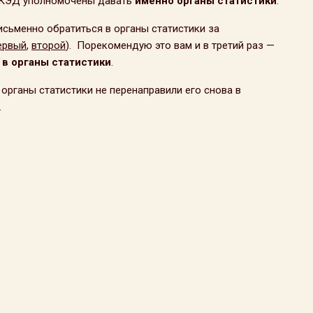
 ОКЭД уполномочены давать
именно органы статистики
.
сьменно обратиться в органы статистики за
ервый
,
второй
). Порекомендую это вам и в третий раз —
в органы статистики
.
органы статистики не перенаправили его снова в
.