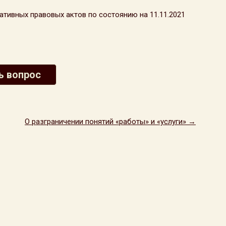
тивных правовых актов по состоянию на 11.11.2021
ь вопрос
О разграничении понятий «работы» и «услуги» →