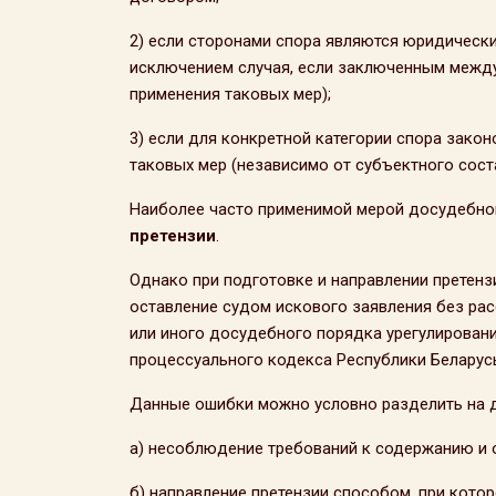
2) если сторонами спора являются юридическ
исключением случая, если заключенным межд
применения таковых мер);
3) если для конкретной категории спора зако
таковых мер (независимо от субъектного сост
Наиболее часто применимой мерой досудебног
претензии
.
Однако при подготовке и направлении претен
оставление судом искового заявления без ра
или иного досудебного порядка урегулирования
процессуального кодекса Республики Беларусь
Данные ошибки можно условно разделить на д
а) несоблюдение требований к содержанию и 
б) направление претензии способом, при кото