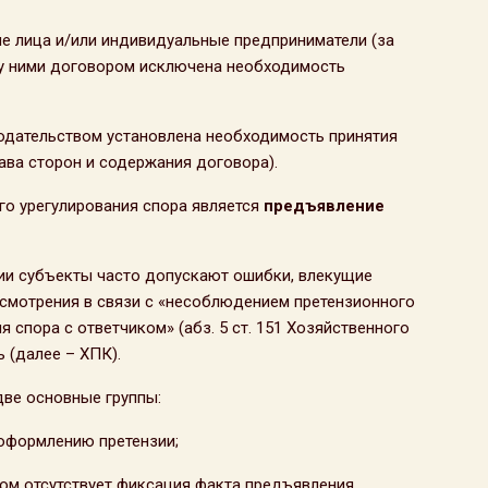
ие лица и/или индивидуальные предприниматели (за
у ними договором исключена необходимость
нодательством установлена необходимость принятия
ава сторон и содержания договора).
о урегулирования спора является
предъявление
зии субъекты часто допускают ошибки, влекущие
ссмотрения в связи с «несоблюдением претензионного
 спора с ответчиком» (абз. 5 ст. 151 Хозяйственного
 (далее – ХПК).
ве основные группы:
оформлению претензии;
ром отсутствует фиксация факта предъявления