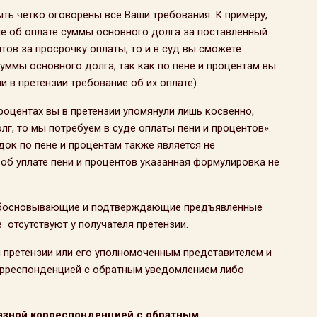
ыть четко оговорены все Ваши требования. К примеру,
ие об оплате суммы основного долга за поставленный
нтов за просрочку оплаты, то и в суд вы сможете
уммы основного долга, так как по пене и процентам вы
 в претензии требование об их оплате).
процентах вы в претензии упомянули лишь косвенно,
олг, то мы потребуем в суде оплаты пени и процентов».
ок по пене и процентам также является не
об уплате пени и процентов указанная формулировка не
 обосновывающие и подтверждающие предъявленные
е отсутствуют у получателя претензии.
 претензии или его уполномоченным представителем и
орреспонденцией с обратным уведомлением либо
азной корреспонденцией с обратным