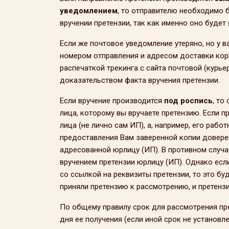
уведомлением
, то отправителю необходимо 
вручении претензии, так как именно оно будет
Если же почтовое уведомление утеряно, но у в
номером отправления и адресом доставки корр
распечаткой трекинга с сайта почтовой (курье
доказательством факта вручения претензии.
Если вручение производится
под роспись
, то
лица, которому вы вручаете претензию. Если 
лица (не лично сам ИП), а, например, его рабо
предоставления Вам заверенной копии довере
адресованной юрлицу (ИП). В противном случа
вручением претензии юрлицу (ИП). Однако есл
со ссылкой на реквизиты претензии, то это бу
приняли претензию к рассмотрению, и претен
По общему правилу срок для рассмотрения пре
дня ее получения (если иной срок не установл