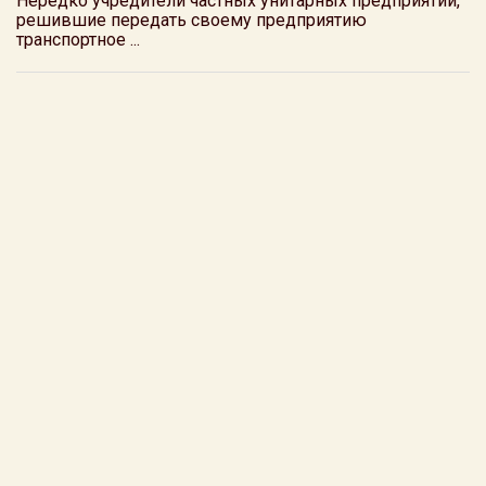
Нередко учредители частных унитарных предприятий,
решившие передать своему предприятию
транспортное ...