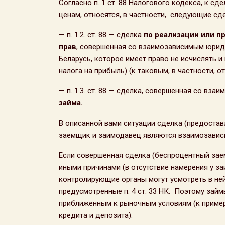
Согласно п. 1 ст. 88 Налогового кодекса, к 
ценам, относятся, в частности, следующие сде
— п. 1.2. ст. 88 — сделка
по реализации или п
прав
, совершенная со взаимозависимым юрид
Беларусь, которое имеет право не исчислять и
налога на прибыль) (к таковым, в частности, 
— п. 1.3. ст. 88 — сделка, совершенная со вз
займа.
В описанной вами ситуации сделка (предоставле
заемщик и заимодавец являются взаимозавис
Если совершенная сделка (беспроцентный зае
иными причинами (в отсутствие намерения у з
контролирующие органы могут усмотреть в ней
предусмотренные п. 4 ст. 33 НК. Поэтому зай
приближенным к рыночным условиям (к пример
кредита и депозита).