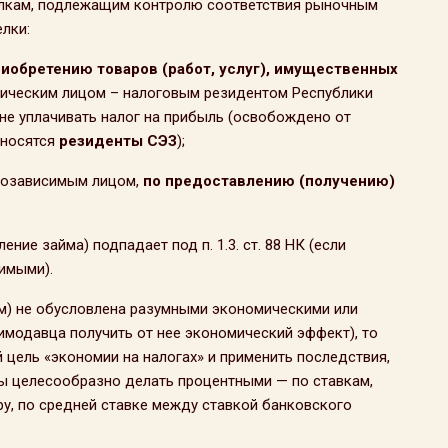
сделкам, подлежащим контролю соответствия рыночным
лки:
риобретению товаров (работ, услуг), имущественных
ическим лицом – налоговым резидентом Республики
 не уплачивать налог на прибыль (освобождено от
относятся
резиденты СЭЗ
);
аимозависимым лицом,
по предоставлению (получению)
ние займа) подпадает под п. 1.3. ст. 88 НК (если
имыми).
м) не обусловлена разумными экономическими или
аимодавца получить от нее экономический эффект), то
 цель «экономии на налогах» и применить последствия,
мы целесообразно делать процентными — по ставкам,
у, по средней ставке между ставкой банковского